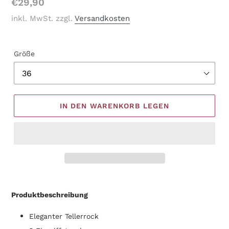
Normaler
€29,90
Preis
inkl. MwSt. zzgl.
Versandkosten
Größe
IN DEN WARENKORB LEGEN
Produkt
wird
Produktbeschreibung
zum
Warenkorb
Eleganter Tellerrock
hinzugefügt