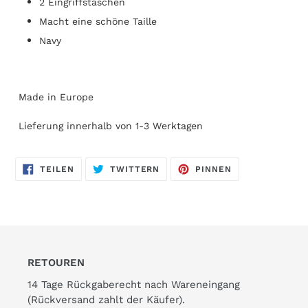
2 Eingriffstaschen
Macht eine schöne Taille
Navy
Made in Europe
Lieferung innerhalb von 1-3 Werktagen
AUF
AUF
AUF
TEILEN
TWITTERN
PINNEN
FACEBOOK
TWITTER
PINTEREST
TEILEN
TWITTERN
PINNEN
RETOUREN
14 Tage Rückgaberecht nach Wareneingang
(Rückversand zahlt der Käufer).