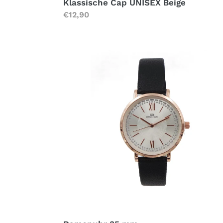
Klassische Cap UNISEX Beige
Normaler
€12,90
Preis
Damenuhr
35
mm