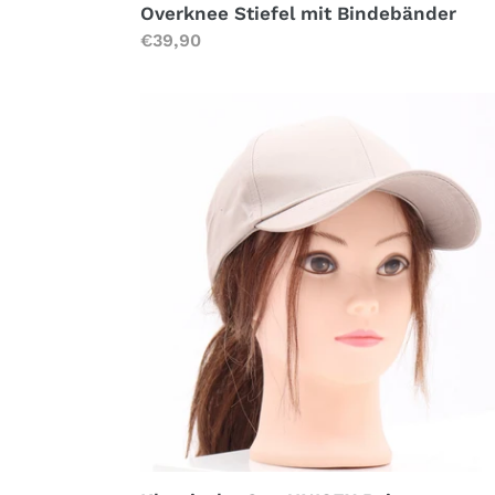
Overknee Stiefel mit Bindebänder
Normaler
€39,90
Preis
Klassische
Cap
UNISEX
Beige