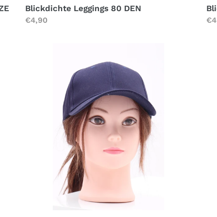
IZE
Blickdichte Leggings 80 DEN
Bl
Normaler
€4,90
No
€4
Preis
Pr
Klassische
Kl
Cap
Ca
UNISEX
UN
Marineblau
Kh