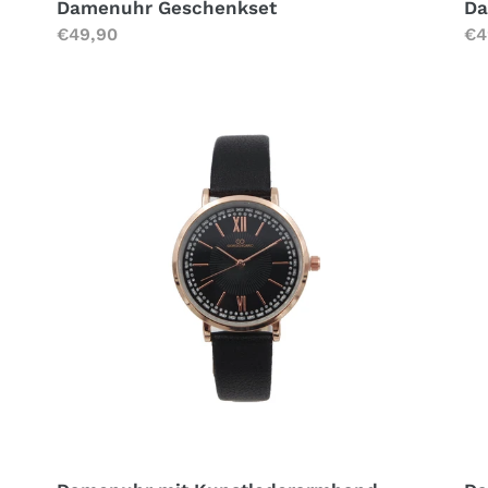
Da
Damenuhr Geschenkset
No
€4
Normaler
€49,90
Pr
Preis
Damenuhr
Da
mit
mi
Kunstlederarmband
Ma