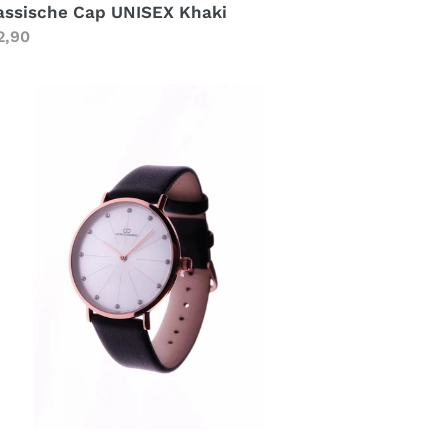
assische Cap UNISEX Khaki
rmaler
2,90
eis
menuhr
m