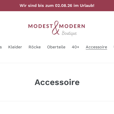
Wir sind bis zum 02.08.26 im Urlaub!
s
Kleider
Röcke
Oberteile
40+
Accessoire
S
Accessoire
a
m
m