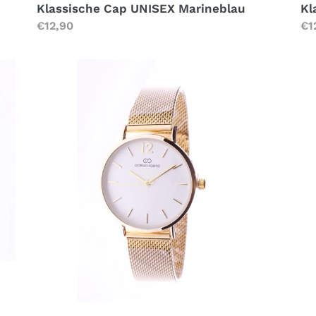
Klassische Cap UNISEX Marineblau
Kl
Normaler
€12,90
No
€1
Preis
Pr
Damenuhr
Da
Geschenkset
36
m