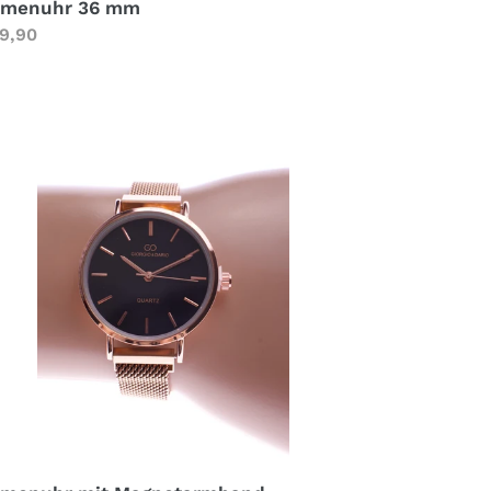
menuhr 36 mm
rmaler
9,90
eis
menuhr
t
gnetarmband