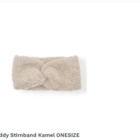
ddy
irnband
mel
ESIZE
ddy Stirnband Kamel ONESIZE