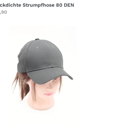
ickdichte Strumpfhose 80 DEN
rmaler
,90
eis
assische
p
ISEX
aki