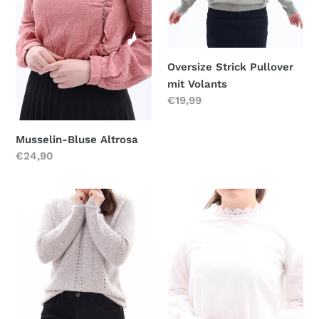
Oversize Strick Pullover
mit Volants
Normaler
€19,99
Preis
Musselin-Bluse Altrosa
Normaler
€24,90
Preis
Strickpullover
Bluse
Hellgrau
mit
Tüllärmel
Weiß