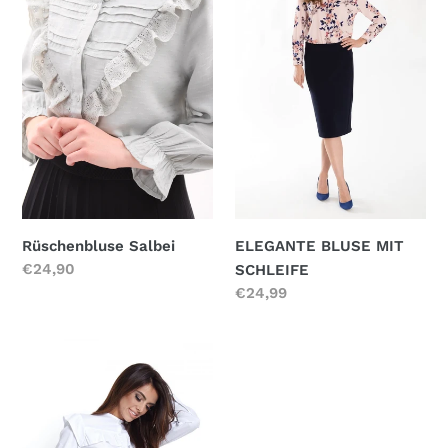
SCHLEIFE
Rüschenbluse Salbei
ELEGANTE BLUSE MIT
Normaler
€24,90
SCHLEIFE
Preis
Normaler
€24,99
Preis
BLUSE
MIT
RÜSCHEN
Weiß