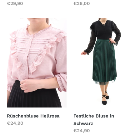
Normaler
€26,00
Normaler
€29,90
Preis
Preis
Rüschenbluse
Festliche
Hellrosa
Bluse
in
Schwarz
Festliche Bluse in
Rüschenbluse Hellrosa
Normaler
€24,90
Schwarz
Preis
Normaler
€24,90
Preis