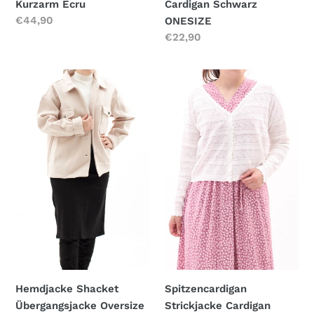
Kurzarm Ecru
Cardigan Schwarz
Normaler
€44,90
ONESIZE
Preis
Normaler
€22,90
Preis
Hemdjacke
Spitzencardigan
Shacket
Strickjacke
Übergangsjacke
Cardigan
Oversize
Spitzencardigan
Hemdjacke Shacket
Strickjacke Cardigan
Übergangsjacke Oversize