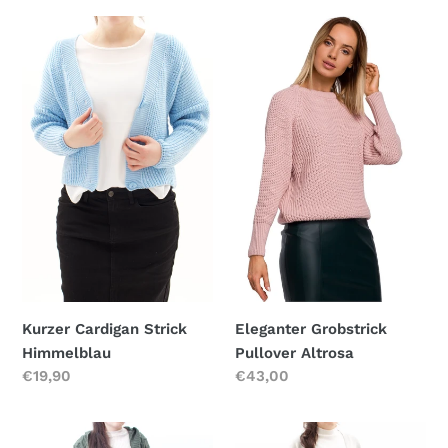
Kurzer
Eleganter
Cardigan
Grobstrick
Strick
Pullover
Himmelblau
Altrosa
Kurzer Cardigan Strick
Eleganter Grobstrick
Himmelblau
Pullover Altrosa
Normaler
€19,90
Normaler
€43,00
Preis
Preis
Langer
Langer