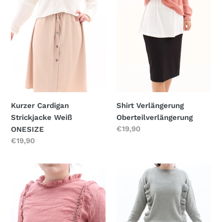
g
ONESIZE
:
Kurzer Cardigan
Shirt Verlängerung
Strickjacke Weiß
Oberteilverlängerung
Normaler
€19,90
ONESIZE
Preis
Normaler
€19,90
Preis
Musselin-
Oversize
Bluse
Strick
Altrosa
Pullover
mit
Volants