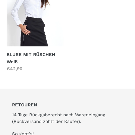
BLUSE MIT RÜSCHEN
Weiß
Normaler
€42,90
Preis
RETOUREN
14 Tage Rückgaberecht nach Wareneingang
(Rückversand zahlt der Käufer).
So geht's!