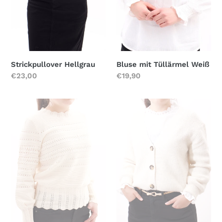
Bluse mit Tüllärmel Weiß
Strickpullover Hellgrau
Normaler
€19,90
Normaler
€23,00
Preis
Preis
Dünner
Kurz
Pullover
geschnittener
mit
Cardigan
Lochstickerei
Beige
Beige
ONESIZE