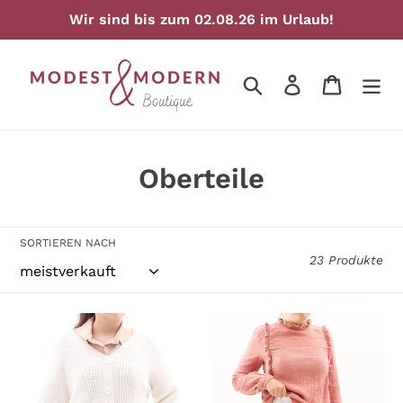
Direkt
Wir sind bis zum 02.08.26 im Urlaub!
zum
Inhalt
Suchen
Einloggen
Warenko
S
Oberteile
a
m
SORTIEREN NACH
23 Produkte
m
l
Kurzer
Shirt
u
Cardigan
Verlängerung
Strickjacke
Oberteilverlängerung
n
Weiß