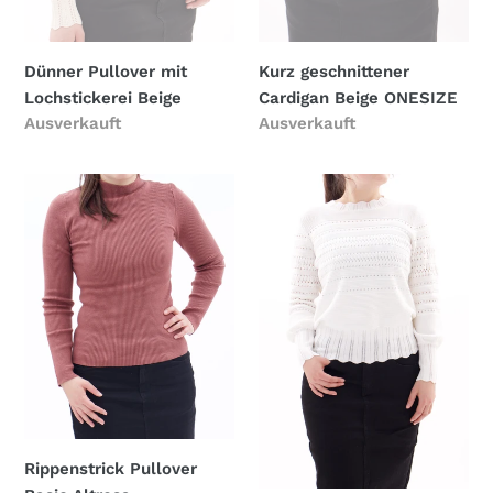
Dünner Pullover mit
Kurz geschnittener
Lochstickerei Beige
Cardigan Beige ONESIZE
Normaler
Ausverkauft
Normaler
Ausverkauft
Preis
Preis
Rippenstrick
Dünner
Pullover
Pullover
Basic
mit
Altrosa
Lochstickerei
Rippenstrick Pullover