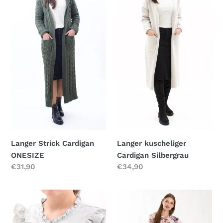
Strick
kuscheliger
Cardigan
Cardigan
ONESIZE
Silbergrau
Langer Strick Cardigan
Langer kuscheliger
ONESIZE
Cardigan Silbergrau
Normaler
€31,90
Normaler
€34,90
Preis
Preis
Rüschenbluse
ELEGANTE
Salbei
BLUSE
MIT