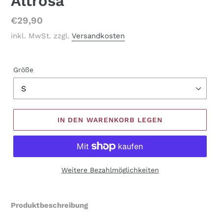
Altrosa
Normaler
€29,90
Preis
inkl. MwSt. zzgl.
Versandkosten
Größe
IN DEN WARENKORB LEGEN
Weitere Bezahlmöglichkeiten
Produkt
wird
Produktbeschreibung
zum