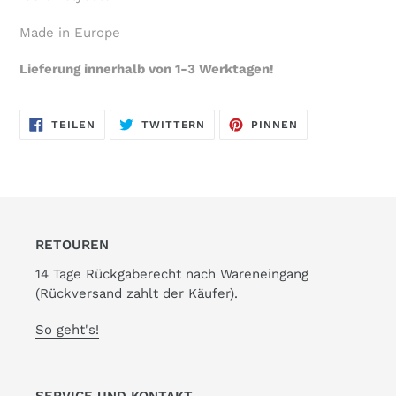
Made in Europe
Lieferung innerhalb von 1-3 Werktagen!
AUF
AUF
AUF
TEILEN
TWITTERN
PINNEN
FACEBOOK
TWITTER
PINTEREST
TEILEN
TWITTERN
PINNEN
RETOUREN
14 Tage Rückgaberecht nach Wareneingang
(Rückversand zahlt der Käufer).
So geht's!