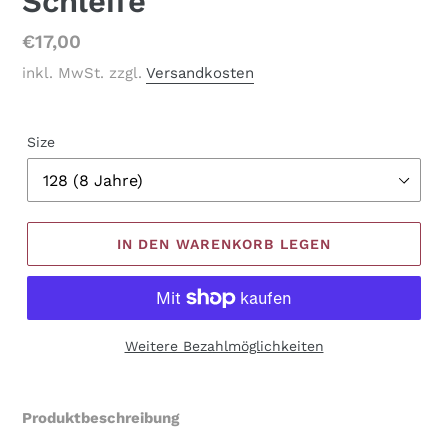
Schleife
Normaler
€17,00
Preis
inkl. MwSt. zzgl.
Versandkosten
Size
IN DEN WARENKORB LEGEN
Weitere Bezahlmöglichkeiten
Produkt
wird
Produktbeschreibung
zum