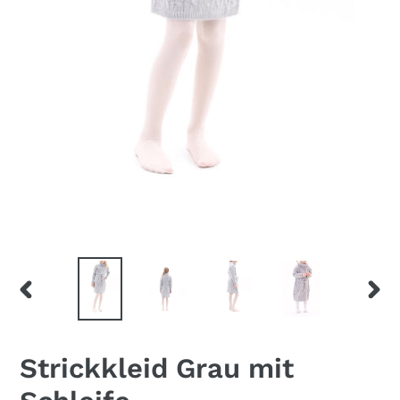
VORHERIGER
NÄC
SCHIEBER
SCHI
Strickkleid Grau mit