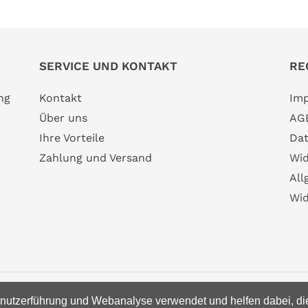
SERVICE UND KONTAKT
RE
ng
Kontakt
Im
Über uns
AG
Ihre Vorteile
Dat
Zahlung und Versand
Wid
All
Wid
utzerführung und Webanalyse verwendet und helfen dabei, die