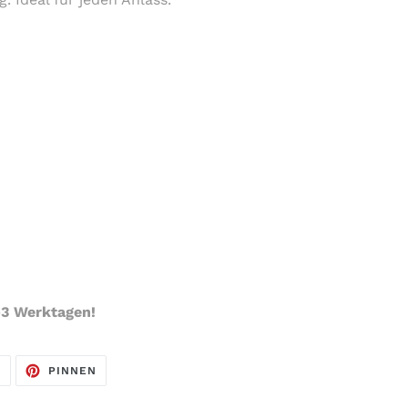
-3 Werktagen!
AUF
AUF
N
PINNEN
TWITTER
PINTEREST
TWITTERN
PINNEN