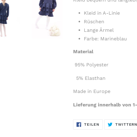
Kleid in A-Linie
Rüschen
Lange Ärmel
Farbe: Marineblau
Material
95
% Polyester
5
% Elasthan
Made in Europe
Lieferung innerhalb von 1
AUF
TEILEN
TWITTER
FACEBOOK
TEILEN