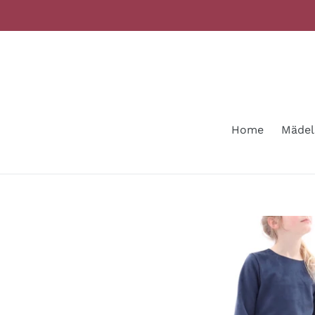
Direkt
zum
Inhalt
Home
Mädel