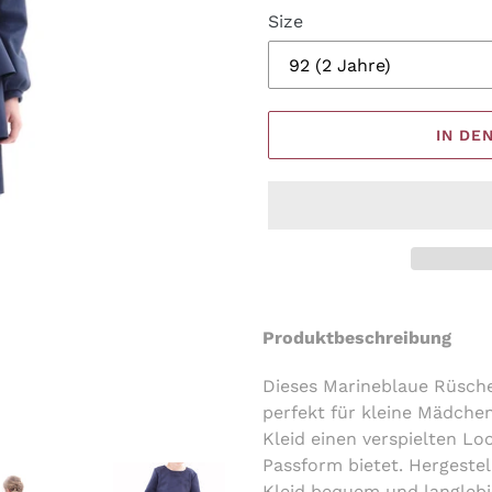
Size
IN DE
Produkt
wird
Produktbeschreibung
zum
Warenkorb
Dieses Marineblaue Rüschen
hinzugefügt
perfekt für kleine Mädche
Kleid einen verspielten Loo
Passform bietet. Hergestel
Kleid bequem und langlebig