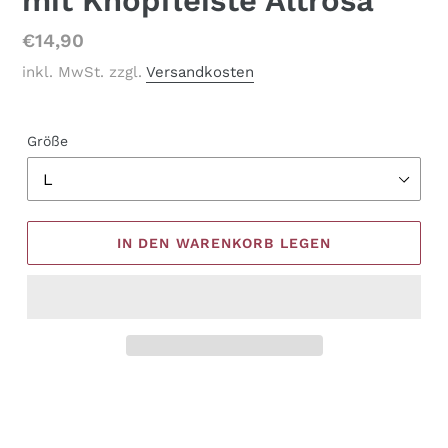
mit Knopfleiste Altrosa
Normaler
€14,90
Preis
inkl. MwSt. zzgl.
Versandkosten
Größe
IN DEN WARENKORB LEGEN
Produkt
wird
zum