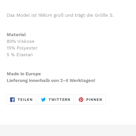
Das Model ist 166cm groß und trägt die Größe S.
Material
80% Viskose
15% Polyester
5 % Elastan
Made in Europe
Lieferung innerhalb von 2-4 Werktagen!
AUF
AUF
AUF
TEILEN
TWITTERN
PINNEN
FACEBOOK
TWITTER
PINTEREST
TEILEN
TWITTERN
PINNEN