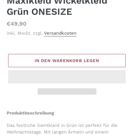
Maxikleid Wickelkleid
Grün ONESIZE
Normaler
€49,90
Preis
inkl. MwSt. zzgl.
Versandkosten
IN DEN WARENKORB LEGEN
Produkt
wird
Produktbeschreibung
zum
Warenkorb
Das festliche Samtkleid in Grün ist perfekt für die
hinzugefügt
Weihnachtstage. Mit langen Ärmeln und einem