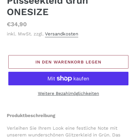
Plisseekleid Grün
ONESIZE
Normaler
€34,90
Preis
inkl. MwSt. zzgl.
Versandkosten
IN DEN WARENKORB LEGEN
Weitere Bezahlmöglichkeiten
Produkt
wird
Produktbeschreibung
zum
Warenkorb
Verleihen Sie Ihrem Look eine festliche Note mit
hinzugefügt
unserem wunderschönen Glitzerkleid in Grün. Das