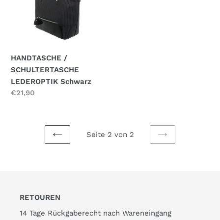
g
Schwarz
:
HANDTASCHE /
SCHULTERTASCHE
LEDEROPTIK Schwarz
Normaler
€21,90
Preis
Seite 2 von 2
VORHERIGE
NÄCHSTE
SEITE
SEITE
RETOUREN
14 Tage Rückgaberecht nach Wareneingang