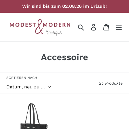
Direkt
Wir sind bis zum 02.08.26 im Urlaub!
zum
Inhalt
Suchen
Einloggen
Warenko
S
Accessoire
a
m
SORTIEREN NACH
25 Produkte
m
l
HANDTASCHE
u
/
SCHULTERTASCHE
n
LEDEROPTIK