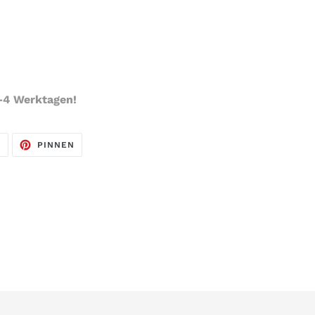
2-4 Werktagen!
AUF
AUF
N
PINNEN
TWITTER
PINTEREST
TWITTERN
PINNEN