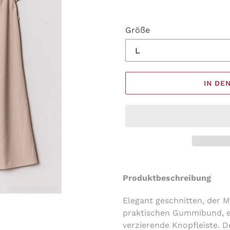
Größe
IN DE
Produkt
wird
Produktbeschreibung
zum
Warenkorb
Elegant geschnitten, der M
hinzugefügt
praktischen Gummibund, ei
verzierende Knopfleiste. D