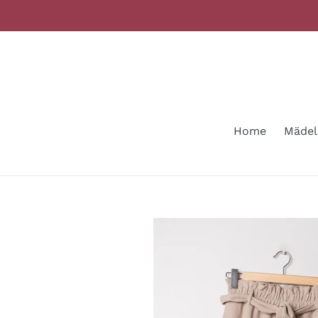
Direkt
zum
Inhalt
Home
Mädel