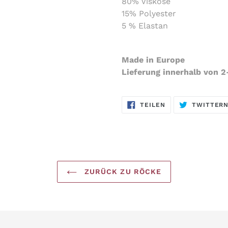
80% Viskose
15% Polyester
5 % Elastan
Made in Europe
Lieferung innerhalb von 
AUF
TEILEN
TWITTER
FACEBOOK
TEILEN
ZURÜCK ZU RÖCKE