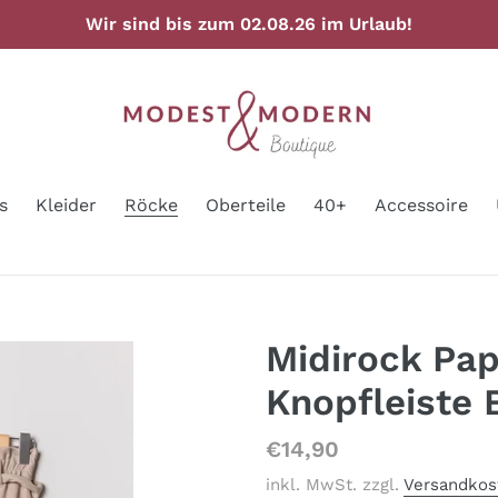
Wir sind bis zum 02.08.26 im Urlaub!
s
Kleider
Röcke
Oberteile
40+
Accessoire
Midirock Pap
Knopfleiste 
Normaler
€14,90
Preis
inkl. MwSt. zzgl.
Versandkos