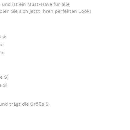
und ist ein Must-Have für alle
en Sie sich jetzt Ihren perfekten Look!
ock
te
nd
e S)
e S)
und trägt die Größe S.