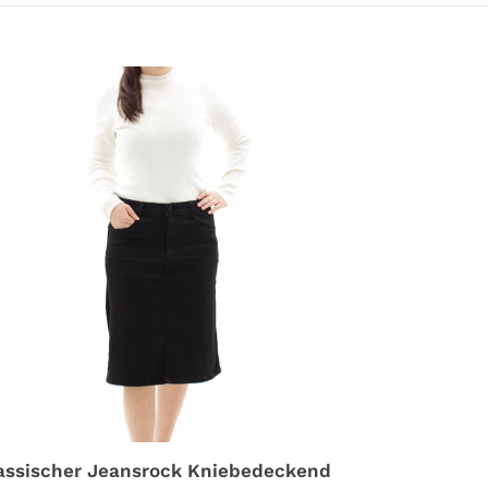
assischer
ansrock
iebedeckend
assischer Jeansrock Kniebedeckend