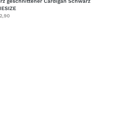
rz geschnittener Cardigan Schwarz
ESIZE
rmaler
2,90
eis