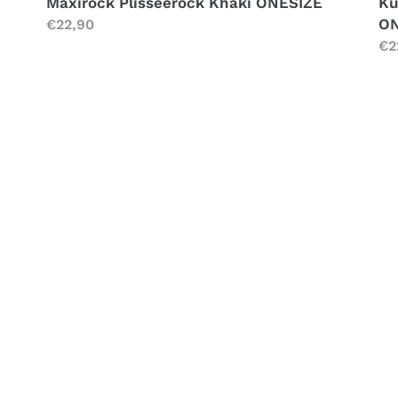
Ku
Maxirock Plisseerock Khaki ONESIZE
ON
Normaler
€22,90
No
€2
Preis
Pr